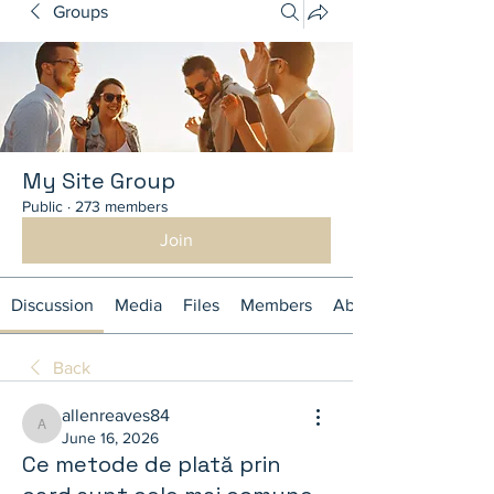
Groups
My Site Group
Public
·
273 members
Join
Discussion
Media
Files
Members
About
Back
allenreaves84
allenreaves84
June 16, 2026
Ce metode de plată prin