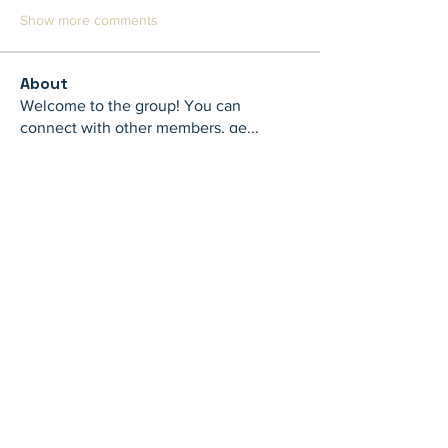
Show more comments
About
Welcome to the group! You can
connect with other members, ge
...
Read more
Members
th bes
Follow
juliamiller504
Follow
juliamiller504
Marta
Follow
Mike Ross
Follow
shubhangi fusam
Follow
See All Members (273)