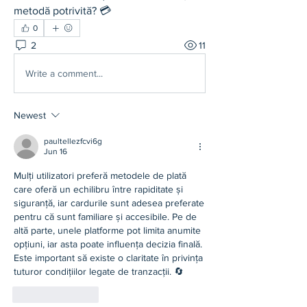
metodă potrivită? 💳
0
2
11
Write a comment...
Newest
paultellezfcvi6g
Jun 16
Mulți utilizatori preferă metodele de plată 
care oferă un echilibru între rapiditate și 
siguranță, iar cardurile sunt adesea preferate 
pentru că sunt familiare și accesibile. Pe de 
altă parte, unele platforme pot limita anumite 
opțiuni, iar asta poate influența decizia finală. 
Este important să existe o claritate în privința 
tuturor condițiilor legate de tranzacții. 🔄
Like
Reply