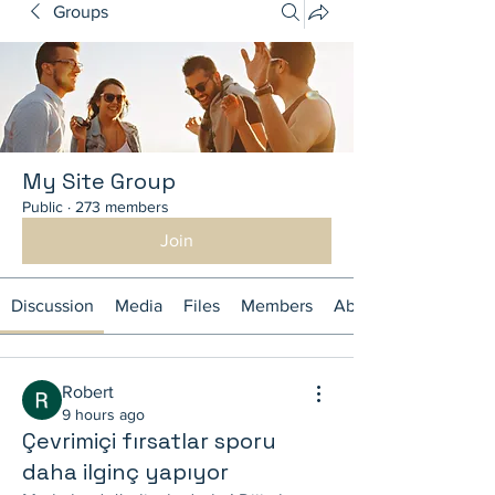
Groups
My Site Group
Public
·
273 members
Join
Discussion
Media
Files
Members
About
Robert
9 hours ago
Çevrimiçi fırsatlar sporu
daha ilginç yapıyor