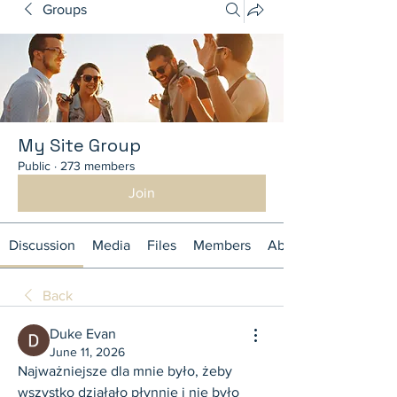
Groups
My Site Group
Public
·
273 members
Join
Discussion
Media
Files
Members
About
Back
Duke Evan
June 11, 2026
Najważniejsze dla mnie było, żeby 
wszystko działało płynnie i nie było 