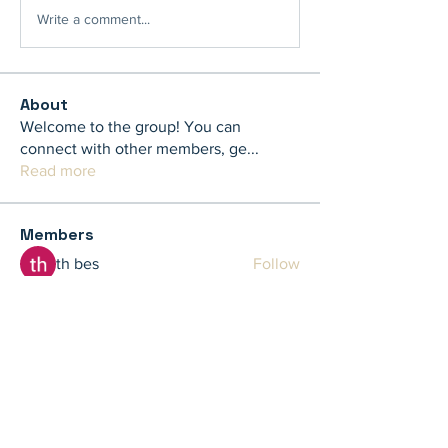
Write a comment...
About
Welcome to the group! You can
connect with other members, ge
...
Read more
Members
th bes
Follow
juliamiller504
Follow
juliamiller504
Marta
Follow
Mike Ross
Follow
shubhangi fusam
Follow
See All Members (273)