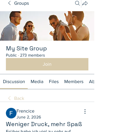
Groups
My Site Group
Public
·
273 members
Join
Discussion
Media
Files
Members
About
Back
Frencice
June 2, 2026
Weniger Druck, mehr Spaß
Früher habe ich viel zu sehr auf 