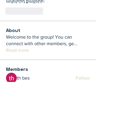
ավելորդ քայլերի։
Like
Reply
About
Welcome to the group! You can
connect with other members, ge
...
Read more
Members
th bes
Follow
juliamiller504
Follow
juliamiller504
Marta
Follow
Mike Ross
Follow
shubhangi fusam
Follow
See All Members (273)