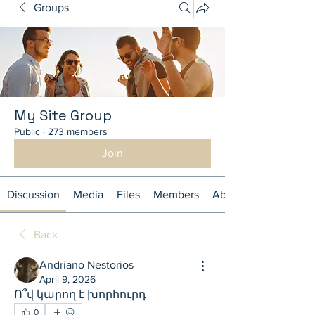
Groups
My Site Group
Public
·
273 members
Join
Discussion
Media
Files
Members
About
Back
Andriano Nestorios
April 9, 2026
Ո՞վ կարող է խորհուրդ 
0