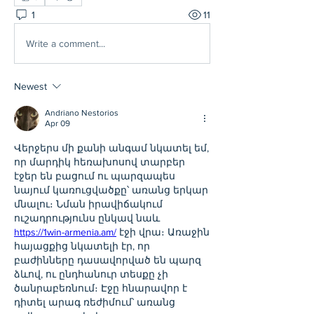
1
11
Write a comment...
Newest
Andriano Nestorios
Apr 09
Վերջերս մի քանի անգամ նկատել եմ, 
որ մարդիկ հեռախոսով տարբեր 
էջեր են բացում ու պարզապես 
նայում կառուցվածքը՝ առանց երկար 
մնալու։ Նման իրավիճակում 
ուշադրությունս ընկավ նաև 
https://1win-armenia.am/
 էջի վրա։ Առաջին 
հայացքից նկատելի էր, որ 
բաժինները դասավորված են պարզ 
ձևով, ու ընդհանուր տեսքը չի 
ծանրաբեռնում։ Էջը հնարավոր է 
դիտել արագ ռեժիմում՝ առանց 